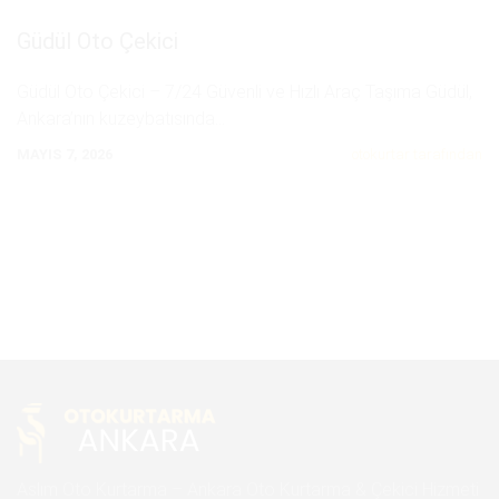
Güdül Oto Çekici
Güdül Oto Çekici – 7/24 Güvenli ve Hızlı Araç Taşıma Güdül,
Ankara’nın kuzeybatısında
...
MAYIS 7, 2026
otokurtar tarafından
Aslım Oto Kurtarma – Ankara Oto Kurtarma & Çekici Hizmeti