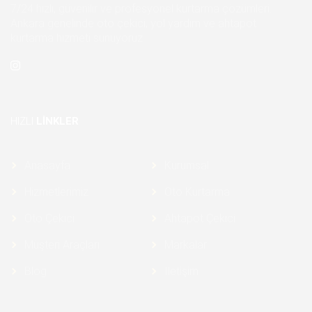
7/24 hızlı, güvenilir ve profesyonel kurtarma çözümleri.
Ankara genelinde oto çekici, yol yardım ve ahtapot
kurtarma hizmeti sunuyoruz.
HIZLI
LINKLER
Anasayfa
Kurumsal
Hizmetlerimiz
Oto Kurtarma
Oto Çekici
Ahtapot Çekici
Müşteri Araçları
Markalar
Blog
İletişim