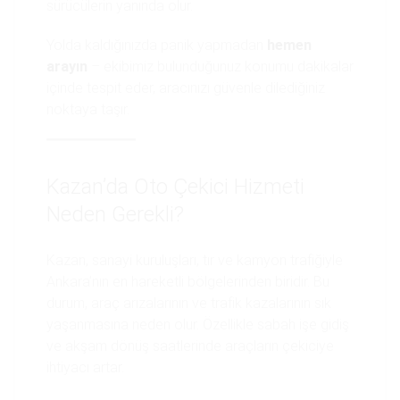
sürücülerin yanında olur.
Yolda kaldığınızda panik yapmadan
hemen
arayın
– ekibimiz bulunduğunuz konumu dakikalar
içinde tespit eder, aracınızı güvenle dilediğiniz
noktaya taşır.
Kazan’da Oto Çekici Hizmeti
Neden Gerekli?
Kazan, sanayi kuruluşları, tır ve kamyon trafiğiyle
Ankara’nın en hareketli bölgelerinden biridir. Bu
durum, araç arızalarının ve trafik kazalarının sık
yaşanmasına neden olur. Özellikle sabah işe gidiş
ve akşam dönüş saatlerinde araçların çekiciye
ihtiyacı artar.