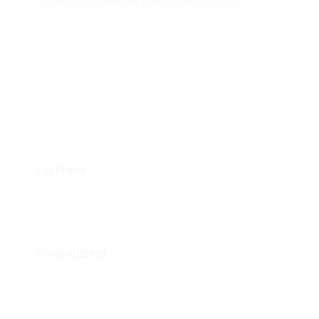
çevresinde dakikalar içinde yanınıza ulaşır.
Full Name
*
Email address
*