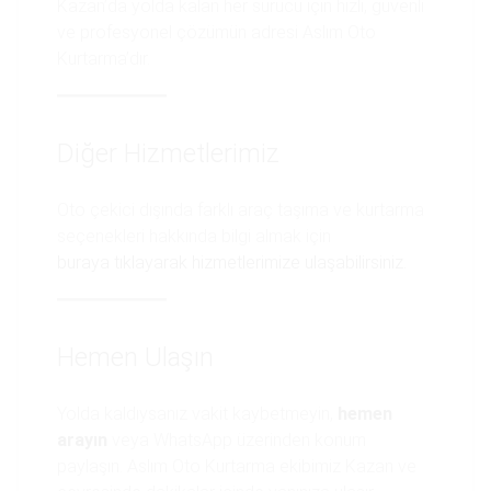
Kazan’da yolda kalan her sürücü için hızlı, güvenli
ve profesyonel çözümün adresi Aslım Oto
Kurtarma’dır.
Diğer Hizmetlerimiz
Oto çekici dışında farklı araç taşıma ve kurtarma
seçenekleri hakkında bilgi almak için
buraya tıklayarak hizmetlerimize ulaşabilirsiniz.
Hemen Ulaşın
Yolda kaldıysanız vakit kaybetmeyin,
hemen
arayın
veya WhatsApp üzerinden konum
paylaşın. Aslım Oto Kurtarma ekibimiz Kazan ve