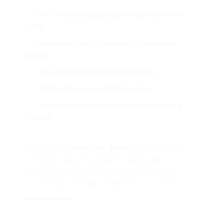
Kış aylarında buzlanma nedeniyle kayma ve
kaza
Rampalarda motor harareti veya debriyaj
arızası
Yük taşıyan araçlarda fren sorunları
Yakıt bitmesi veya elektrik arızası
Uzun rampalarda vites sisteminin devre dışı
kalması
Her durumda
Aslım Oto Kurtarma
ekibi, uygun
donanıma sahip araçlarla müdahale eder.
Aracınızın türüne göre vinçli, kayar platformlu
veya ahtapot sistemli çekiciler devreye alınır.