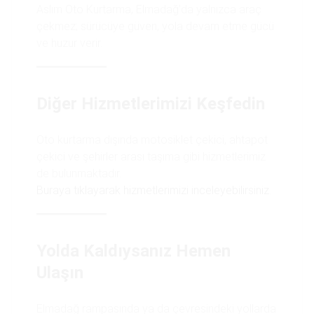
Aslım Oto Kurtarma, Elmadağ’da yalnızca araç
çekmez; sürücüye güven, yola devam etme gücü
ve huzur verir.
Diğer Hizmetlerimizi Keşfedin
Oto kurtarma dışında motosiklet çekici, ahtapot
çekici ve şehirler arası taşıma gibi hizmetlerimiz
de bulunmaktadır.
Buraya tıklayarak hizmetlerimizi inceleyebilirsiniz
.
Yolda Kaldıysanız Hemen
Ulaşın
Elmadağ rampasında ya da çevresindeki yollarda