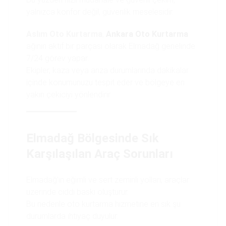
yalnızca konfor değil, güvenlik meselesidir.
Aslım Oto Kurtarma
,
Ankara Oto Kurtarma
ağının aktif bir parçası olarak Elmadağ genelinde
7/24 görev yapar.
Ekipler, kaza veya arıza durumlarında dakikalar
içinde konumunuzu tespit eder ve bölgeye en
yakın çekiciyi yönlendirir.
Elmadağ Bölgesinde Sık
Karşılaşılan Araç Sorunları
Elmadağ’ın eğimli ve sert zeminli yolları, araçlar
üzerinde ciddi baskı oluşturur.
Bu nedenle oto kurtarma hizmetine en sık şu
durumlarda ihtiyaç duyulur: