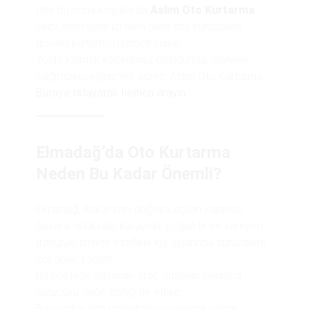
İşte bu zorlu koşullarda
Aslım Oto Kurtarma
ekibi, hem şehir içi hem şehir dışı sürücülere
güvenli kurtarma hizmeti sunar.
Yolda kalmak kaçınılmaz olduğunda, güvenle
çağırabileceğiniz tek adres: Aslım Oto Kurtarma.
Buraya tıklayarak hemen arayın
Elmadağ’da Oto Kurtarma
Neden Bu Kadar Önemli?
Elmadağ, Ankara’nın doğuya açılan kapısıdır.
Ankara–Kırıkkale karayolu, yoğun tır ve kamyon
trafiğiyle birlikte özellikle kış aylarında sürücülere
zor anlar yaşatır.
Bu bölgede yaşanan araç arızaları yalnızca
sürücüyü değil, trafiği de etkiler.
Bu yüzden hızlı müdahale ve güvenli çekim,