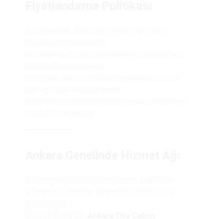
Fiyatlandırma Politikası
Fiyatlandırma; aracın tipi, mesafe ve hava
koşullarına göre değişir.
Ancak Aslım Oto Kurtarma’da her işlem öncesi
sürücüye net bilgi verilir.
Gizli ücret, ek masraf veya sonradan çıkarılan
farklar kesinlikle uygulanmaz.
Bu yaklaşım, markayı Ankara genelinde güvenin
adı haline getirmiştir.
Ankara Genelinde Hizmet Ağı
Elmadağ dışında da hizmet veren Aslım Oto
Kurtarma, Ankara’nın tamamında aktif olarak
görev yapar.
Uzak bölgeler için
Ankara Oto Çekici