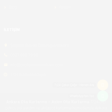
Blog
İletişim
İLETIŞIM
Şaşmaz Bulvarı Etimesgut/Ankara
0507 698 79 99
info@otokurtarmaankara.com
7/24 hizmetinizdeyiz
7/24 Çekici Çağır - Hemen Ara
WhatsApp’tan Yaz
Ankara Oto Kurtarma – Aslım Oto Kurtarma
7/24 oto
çekici, yol yardım ve ahtapot kurtarma hizmetleriyle Ankara