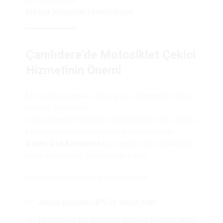
Buraya tıklayarak hemen arayın
Çamlıdere’de Motosiklet Çekici
Hizmetinin Önemi
Motosiklet taşıma, klasik araç çekiminden daha
hassas bir işlemdir.
Yanlış ekipman kullanımı motosiklette çizik, denge
kaybı veya hasar oluşmasına neden olabilir.
Aslım Oto Kurtarma
bu konuda özel aparatlara
sahip motosiklet çekicileriyle çalışır.
Hizmet sürecimiz şu adımlarla ilerler:
Aracın konumu GPS ile tespit edilir.
Motosiklet tipi (scooter, touring, enduro, spor)