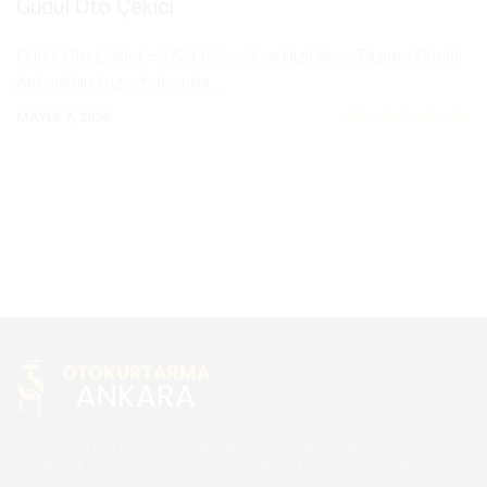
Güdül Oto Çekici
Güdül Oto Çekici – 7/24 Güvenli ve Hızlı Araç Taşıma Güdül,
Ankara’nın kuzeybatısında
...
MAYIS 7, 2026
otokurtar tarafından
Aslım Oto Kurtarma – Ankara Oto Kurtarma & Çekici Hizmeti
7/24 hızlı, güvenilir ve profesyonel kurtarma çözümleri.