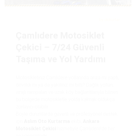
by
otokurtar
Çamlıdere Motosiklet
Çekici – 7/24 Güvenli
Taşıma ve Yol Yardımı
Motosikletiniz Çamlıdere yollarında arıza mı yaptı,
devrildi mi ya da yakıtınız mı bitti? Dağlık yolları,
virajlı rampaları ve uzak köy bağlantılarıyla bilinen
bu bölgede motosikletle yolda kalmak oldukça
zorlayıcı olabilir.
Böyle durumlarda güvenli ve profesyonel destek
için
Aslım Oto Kurtarma
ekibi,
Ankara
Motosiklet Çekici
hizmetiyle Çamlıdere’de her
an yanınızdadır.