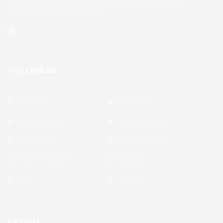
Ankara genelinde oto çekici, yol yardım ve ahtapot
kurtarma hizmeti sunuyoruz.
HIZLI
LINKLER
Anasayfa
Kurumsal
Hizmetlerimiz
Oto Kurtarma
Oto Çekici
Ahtapot Çekici
Müşteri Araçları
Markalar
Blog
İletişim