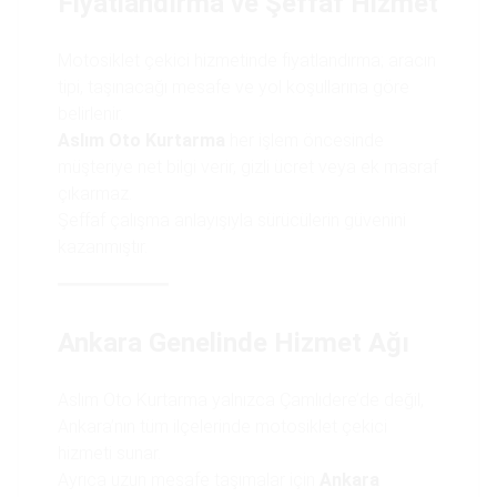
Fiyatlandırma ve Şeffaf Hizmet
Motosiklet çekici hizmetinde fiyatlandırma; aracın
tipi, taşınacağı mesafe ve yol koşullarına göre
belirlenir.
Aslım Oto Kurtarma
her işlem öncesinde
müşteriye net bilgi verir, gizli ücret veya ek masraf
çıkarmaz.
Şeffaf çalışma anlayışıyla sürücülerin güvenini
kazanmıştır.
Ankara Genelinde Hizmet Ağı
Aslım Oto Kurtarma yalnızca Çamlıdere’de değil,
Ankara’nın tüm ilçelerinde motosiklet çekici
hizmeti sunar.
Ayrıca uzun mesafe taşımalar için
Ankara