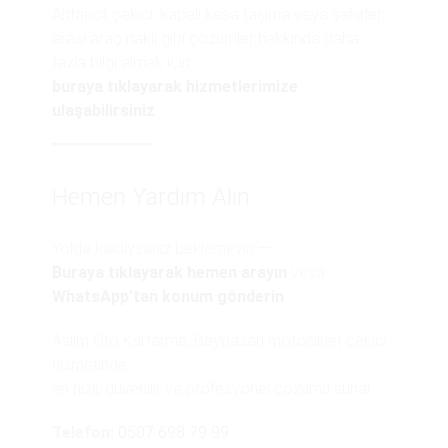
Ahtapot çekici, kapalı kasa taşıma veya şehirler
arası araç nakli gibi çözümler hakkında daha
fazla bilgi almak için
buraya tıklayarak hizmetlerimize
ulaşabilirsiniz
.
Hemen Yardım Alın
Yolda kaldıysanız beklemeyin —
Buraya tıklayarak hemen arayın
veya
WhatsApp’tan konum gönderin
.
Aslım Oto Kurtarma, Beypazarı motosiklet çekici
hizmetinde
en hızlı, güvenilir ve profesyonel çözümü sunar.
Telefon:
0507 698 79 99