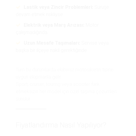
Lastik veya Zincir Problemleri:
Sürüşe
devam etmek riskliyse.
Elektrik veya Marş Arızası:
Motor
çalışmadığında.
Uzun Mesafe Taşımaları:
Servise veya
başka bir ilçeye nakil gerektiğinde.
Tüm bu durumlarda ekibimiz motosikletin tipine
uygun ekipmanla gelir.
Sport, cruiser, touring veya scooter fark
etmeksizin her model için özel taşıma çözümleri
sunulur.
Fiyatlandırma Nasıl Yapılıyor?