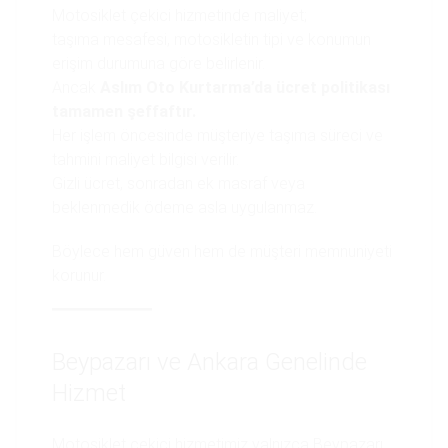
Motosiklet çekici hizmetinde maliyet;
taşıma mesafesi, motosikletin tipi ve konumun
erişim durumuna göre belirlenir.
Ancak
Aslım Oto Kurtarma’da ücret politikası
tamamen şeffaftır.
Her işlem öncesinde müşteriye taşıma süreci ve
tahmini maliyet bilgisi verilir.
Gizli ücret, sonradan ek masraf veya
beklenmedik ödeme asla uygulanmaz.
Böylece hem güven hem de müşteri memnuniyeti
korunur.
Beypazarı ve Ankara Genelinde
Hizmet
Motosiklet çekici hizmetimiz yalnızca Beypazarı