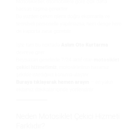
Motosikletler, otomobillere göre çok daha
hassas taşıma gerektirir.
Bu yüzden çekim işlemi doğru ekipmanla ve
tecrübeli personelle yapılmazsa, hem denge hem
de kaporta zarar görebilir.
İşte tam bu noktada
Aslım Oto Kurtarma
devreye girer.
Beypazarı genelinde 7/24 aktif olan
motosiklet
çekici hizmetimiz
, motosikletinizi hasarsız
şekilde istediğiniz konuma ulaştırır.
Buraya tıklayarak hemen arayın
— en yakın
ekibimiz dakikalar içinde yönlendirilir.
Neden Motosiklet Çekici Hizmeti
Farklıdır?