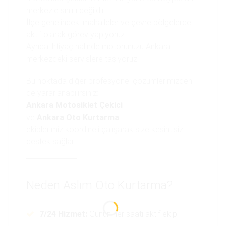
merkezle sınırlı değildir.
İlçe genelindeki mahalleler ve çevre bölgelerde
aktif olarak görev yapıyoruz.
Ayrıca ihtiyaç halinde motorunuzu Ankara
merkezdeki servislere taşıyoruz.
Bu noktada diğer profesyonel çözümlerimizden
de yararlanabilirsiniz:
Ankara Motosiklet Çekici
ve
Ankara Oto Kurtarma
ekiplerimiz koordineli çalışarak size kesintisiz
destek sağlar.
Neden Aslım Oto Kurtarma?
7/24 Hizmet:
Günün her saati aktif ekip.