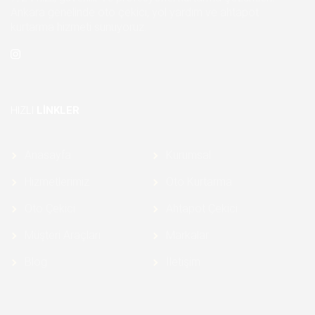
Ankara genelinde oto çekici, yol yardım ve ahtapot
kurtarma hizmeti sunuyoruz.
HIZLI
LINKLER
Anasayfa
Kurumsal
Hizmetlerimiz
Oto Kurtarma
Oto Çekici
Ahtapot Çekici
Müşteri Araçları
Markalar
Blog
İletişim