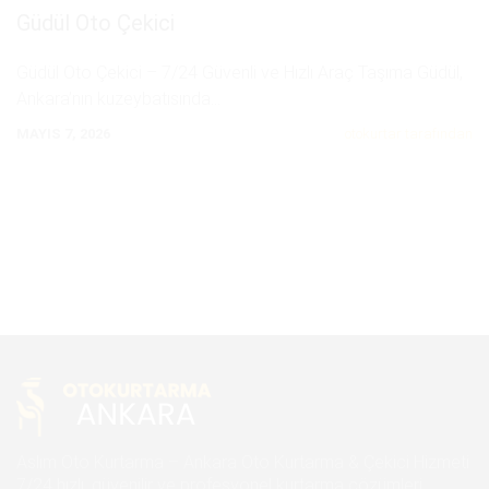
Güdül Oto Çekici
Güdül Oto Çekici – 7/24 Güvenli ve Hızlı Araç Taşıma Güdül,
Ankara’nın kuzeybatısında
...
MAYIS 7, 2026
otokurtar tarafından
Aslım Oto Kurtarma – Ankara Oto Kurtarma & Çekici Hizmeti
7/24 hızlı, güvenilir ve profesyonel kurtarma çözümleri.