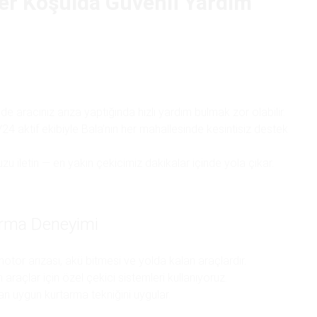
er Koşulda Güvenli Yardım
ede aracınız arıza yaptığında hızlı yardım bulmak zor olabilir.
7/24 aktif ekibiyle Bala’nın her mahallesinde kesintisiz destek
u iletin — en yakın çekicimiz dakikalar içinde yola çıkar.
arma Deneyimi
otor arızası, akü bitmesi ve yolda kalan araçlardır.
 araçlar için özel çekici sistemleri kullanıyoruz.
dan uygun kurtarma tekniğini uygular.