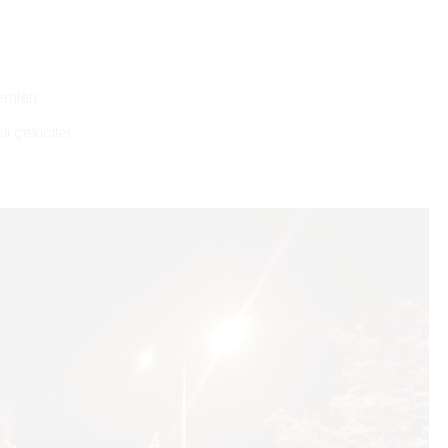
emleri
li çekiciler