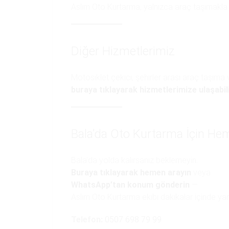
Aslım Oto Kurtarma, yalnızca araç taşımakla k
Diğer Hizmetlerimiz
Motosiklet çekici, şehirler arası araç taşıma
buraya tıklayarak hizmetlerimize ulaşabili
Bala’da Oto Kurtarma İçin He
Bala’da yolda kalırsanız beklemeyin.
Buraya tıklayarak hemen arayın
veya
WhatsApp’tan konum gönderin
—
Aslım Oto Kurtarma ekibi dakikalar içinde yan
Telefon:
0507 698 79 99