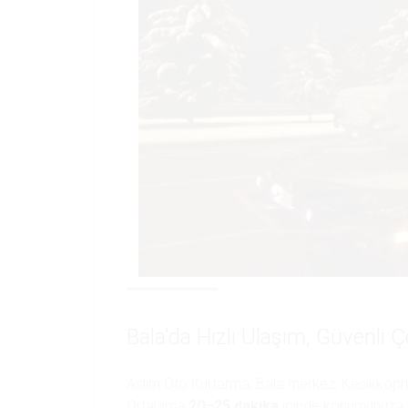
Bala’da Hızlı Ulaşım, Güvenli 
Aslım Oto Kurtarma, Bala merkez, Kesikköprü,
Ortalama
20–25 dakika
içinde konumunuza ul