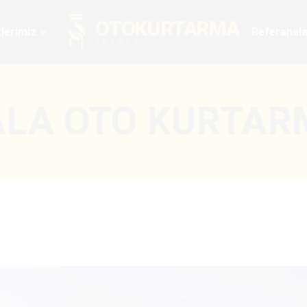
OTOKURTARMA
lerimiz
Referansla
ANKARA
ALA OTO KURTAR