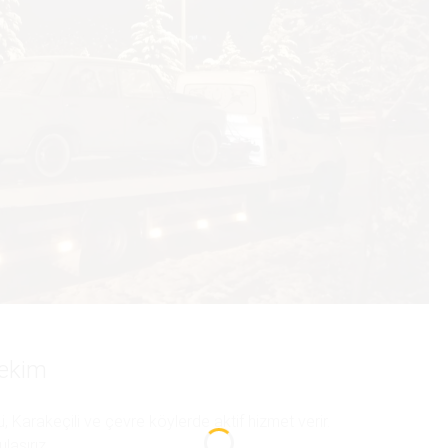
Çekim
 Karakeçili ve çevre köylerde aktif hizmet verir.
aşırız.