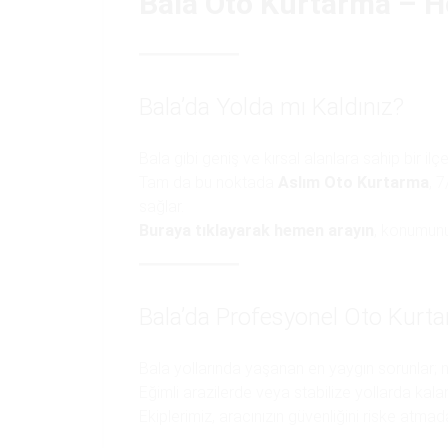
Bala Oto Kurtarma – H
Bala’da Yolda mı Kaldınız?
Bala gibi geniş ve kırsal alanlara sahip bir ilç
Tam da bu noktada
Aslım Oto Kurtarma
, 
sağlar.
Buraya tıklayarak hemen arayın
, konumunuz
Bala’da Profesyonel Oto Kurt
Bala yollarında yaşanan en yaygın sorunlar; m
Eğimli arazilerde veya stabilize yollarda kalan
Ekiplerimiz, aracınızın güvenliğini riske atma