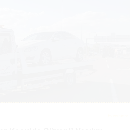
by
otokurtar