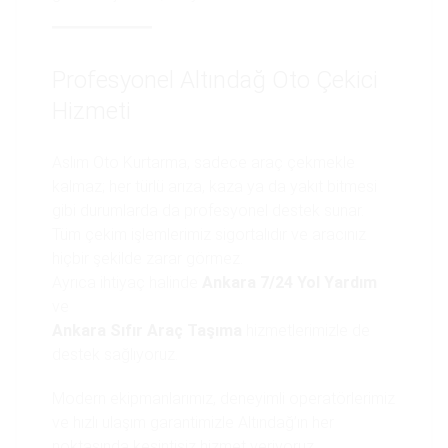
Profesyonel Altındağ Oto Çekici
Hizmeti
Aslım Oto Kurtarma, sadece araç çekmekle
kalmaz; her türlü arıza, kaza ya da yakıt bitmesi
gibi durumlarda da profesyonel destek sunar.
Tüm çekim işlemlerimiz sigortalıdır ve aracınız
hiçbir şekilde zarar görmez.
Ayrıca ihtiyaç halinde
Ankara 7/24 Yol Yardım
ve
Ankara Sıfır Araç Taşıma
hizmetlerimizle de
destek sağlıyoruz.
Modern ekipmanlarımız, deneyimli operatörlerimiz
ve hızlı ulaşım garantimizle Altındağ’ın her
noktasında kesintisiz hizmet veriyoruz.