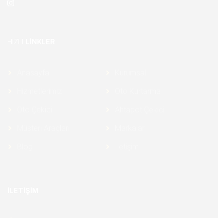
HIZLI
LINKLER
Anasayfa
Kurumsal
Hizmetlerimiz
Oto Kurtarma
Oto Çekici
Ahtapot Çekici
Müşteri Araçları
Markalar
Blog
İletişim
İLETIŞIM