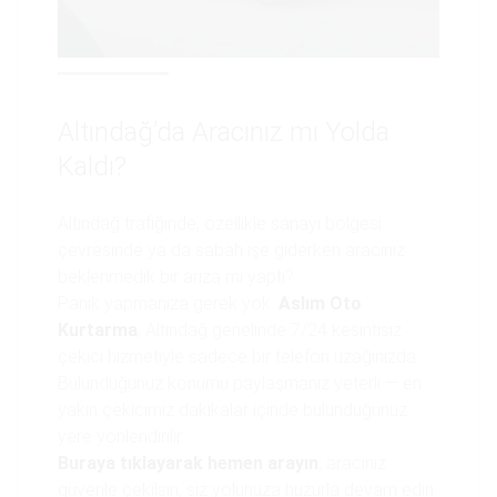
Altındağ’da Aracınız mı Yolda
Kaldı?
Altındağ trafiğinde, özellikle sanayi bölgesi
çevresinde ya da sabah işe giderken aracınız
beklenmedik bir arıza mı yaptı?
Panik yapmanıza gerek yok.
Aslım Oto
Kurtarma
, Altındağ genelinde 7/24 kesintisiz
çekici hizmetiyle sadece bir telefon uzağınızda.
Bulunduğunuz konumu paylaşmanız yeterli — en
yakın çekicimiz dakikalar içinde bulunduğunuz
yere yönlendirilir.
Buraya tıklayarak hemen arayın
, aracınız
güvenle çekilsin, siz yolunuza huzurla devam edin.