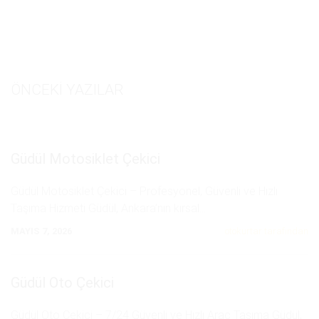
ÖNCEKI YAZILAR
Güdül Motosiklet Çekici
Güdül Motosiklet Çekici – Profesyonel, Güvenli ve Hızlı
Taşıma Hizmeti Güdül, Ankara’nın kırsal
...
MAYIS 7, 2026
otokurtar tarafından
Güdül Oto Çekici
Güdül Oto Çekici – 7/24 Güvenli ve Hızlı Araç Taşıma Güdül,