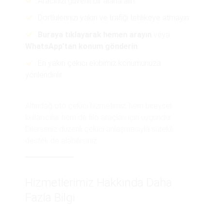
Aracınızı güvenli bir alana alın.
Dörtlülerinizi yakın ve trafiği tehlikeye atmayın.
Buraya tıklayarak hemen arayın
veya
WhatsApp’tan konum gönderin
.
En yakın çekici ekibimiz konumunuza
yönlendirilir.
Altındağ oto çekici hizmetimiz, hem bireysel
kullanıcılar hem de filo araçları için uygundur.
Dilerseniz düzenli çekici anlaşmasıyla sürekli
destek de alabilirsiniz.
Hizmetlerimiz Hakkında Daha
Fazla Bilgi