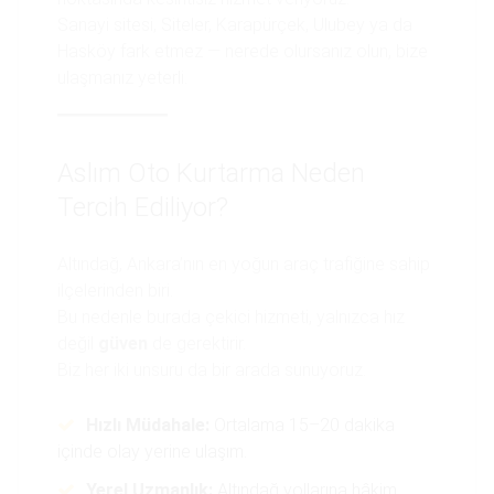
Sanayi sitesi, Siteler, Karapürçek, Ulubey ya da
Hasköy fark etmez — nerede olursanız olun, bize
ulaşmanız yeterli.
Aslım Oto Kurtarma Neden
Tercih Ediliyor?
Altındağ, Ankara’nın en yoğun araç trafiğine sahip
ilçelerinden biri.
Bu nedenle burada çekici hizmeti, yalnızca hız
değil
güven
de gerektirir.
Biz her iki unsuru da bir arada sunuyoruz.
Hızlı Müdahale:
Ortalama 15–20 dakika
içinde olay yerine ulaşım.
Yerel Uzmanlık:
Altındağ yollarına hâkim