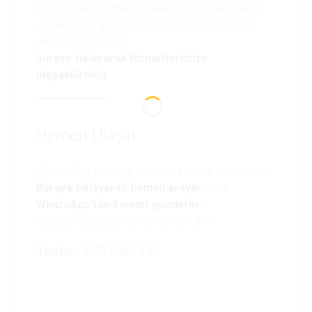
Oto kurtarma, ahtapot çekici, motosiklet çekici
ve şehirler arası taşıma gibi tüm hizmetlerimizi
detaylı görmek için
buraya tıklayarak hizmetlerimize
ulaşabilirsiniz
.
Hemen Ulaşın
Altındağ’da çekiciye ihtiyacınız varsa beklemeyin.
Buraya tıklayarak hemen arayın
veya
WhatsApp’tan konum gönderin
—
en yakın aracımız hemen yönlendirilir.
Telefon:
0507 698 79 99