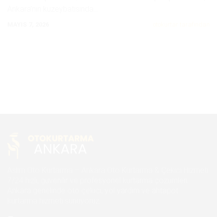
Ankara’nın kuzeybatısında
...
MAYIS 7, 2026
otokurtar tarafından
Aslım Oto Kurtarma – Ankara Oto Kurtarma & Çekici Hizmeti
7/24 hızlı, güvenilir ve profesyonel kurtarma çözümleri.
Ankara genelinde oto çekici, yol yardım ve ahtapot
kurtarma hizmeti sunuyoruz.